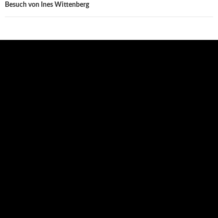
Besuch von Ines Wittenberg
Aktuelles
Abschied unserer Viertklässler
18. Juli 2026
Die Abschlussfahrt der Klassen 4b und 4d nach Schwerin
13. Juli 2026
Tag des Blaulichts 2026
29. Juni 2026
Ein sportlicher Tag
14. Juni 2026
Unser Wandertag zu den Wisenten
13. Juni 2026