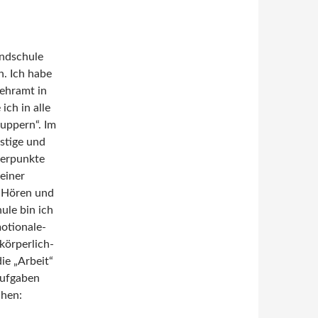
undschule
n. Ich habe
ehramt in
ch in alle
uppern“. Im
istige und
werpunkte
einer
, Hören und
ule bin ich
otionale-
körperlich-
ie „Arbeit“
Aufgaben
chen: