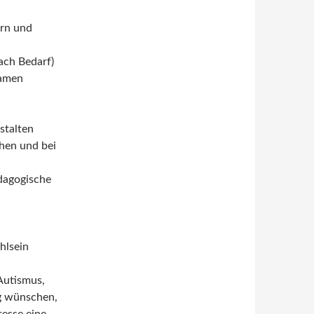
ern und
ach Bedarf)
samen
stalten
hen und bei
ädagogische
hlsein
Autismus,
g wünschen,