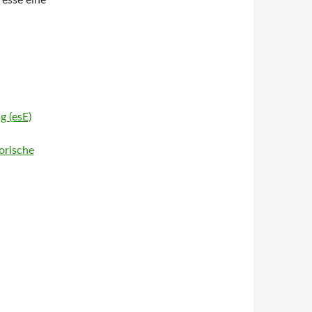
resse eine
g (esE)
orische