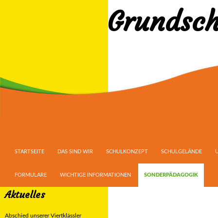
Grundsch
Suchen
ZUM INHALT SPRINGEN
STARTSEITE
DAS SIND WIR
SCHULKONZEPT
SCHULGELÄNDE
FORMULARE
WICHTIGE INFORMATIONEN
SONDERPÄDAGOGIK
Aktuelles
Abschied unserer Viertklässler