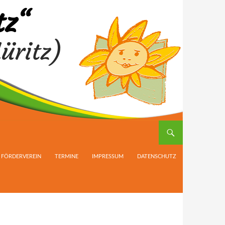
tz“
üritz)
FÖRDERVEREIN
TERMINE
IMPRESSUM
DATENSCHUTZ