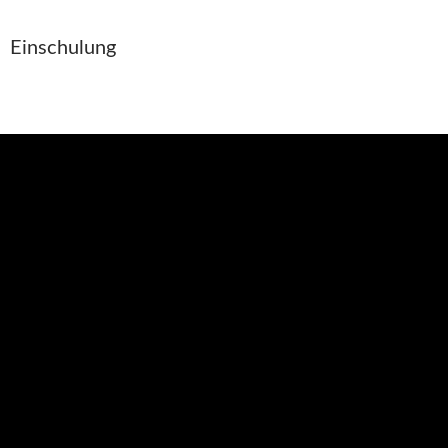
Einschulung
Aktuelles
Abschied unserer Viertklässler
18. Juli 2026
Die Abschlussfahrt der Klassen 4b und 4d nach Schwerin
13. Juli 2026
Tag des Blaulichts 2026
29. Juni 2026
Ein sportlicher Tag
14. Juni 2026