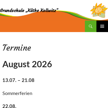
Grundschule „Käthe Kollwitz“
Suchen
ZUM
INHALT
SPRINGEN
Termine
August 2026
13.07. – 21.08
Sommerferien
22.08.