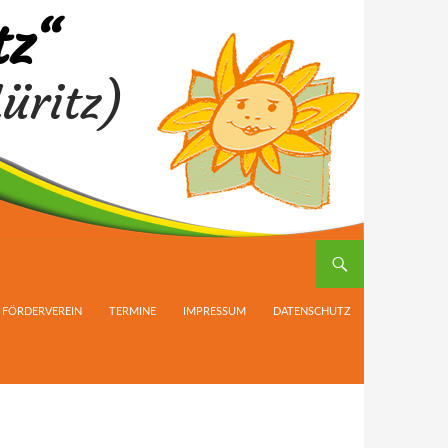
tz“
üritz)
FÖRDERVEREIN
TERMINE
IMPRESSUM
DATENSCHUTZ