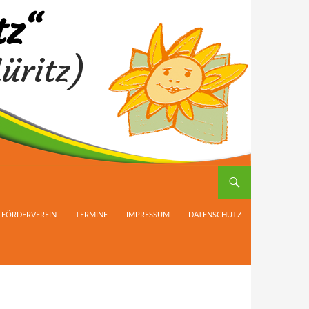
tz“
üritz)
FÖRDERVEREIN
TERMINE
IMPRESSUM
DATENSCHUTZ