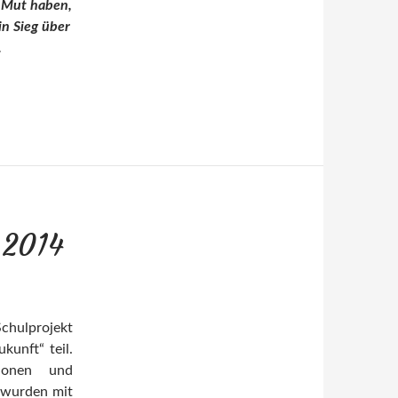
 Mut haben,
in Sieg über
.
 2014
chulprojekt
kunft“ teil.
tionen und
, wurden mit