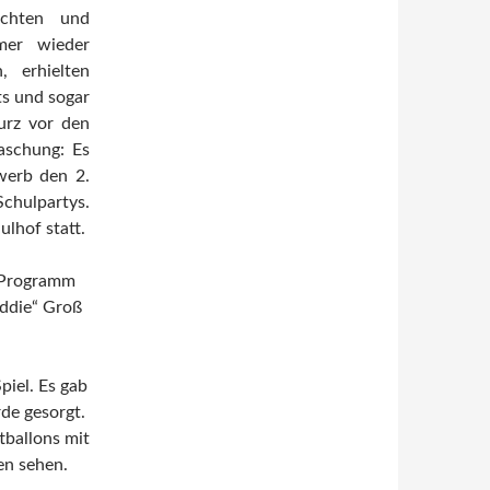
ichten und
mmer wieder
 erhielten
ts und sogar
urz vor den
aschung: Es
werb den 2.
Schulpartys.
ulhof statt.
 Programm
Eddie“ Groß
piel. Es gab
de gesorgt.
tballons mit
en sehen.