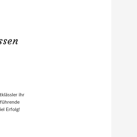
ssen
en!
klässler ihr
rführende
l Erfolg!