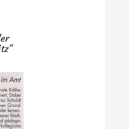
der
tz“