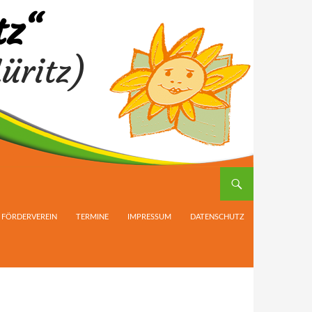
tz“
üritz)
FÖRDERVEREIN
TERMINE
IMPRESSUM
DATENSCHUTZ