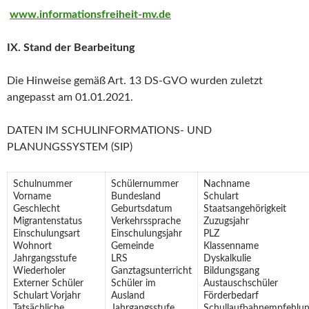
www.informationsfreiheit-mv.de
IX. Stand der Bearbeitung
Die Hinweise gemäß Art. 13 DS-GVO wurden zuletzt
angepasst am 01.01.2021.
DATEN IM SCHULINFORMATIONS- UND
PLANUNGSSYSTEM (SIP)
Schulnummer
Schülernummer
Nachname
Vorname
Bundesland
Schulart
Geschlecht
Geburtsdatum
Staatsangehörigkeit
Migrantenstatus
Verkehrssprache
Zuzugsjahr
Einschulungsart
Einschulungsjahr
PLZ
Wohnort
Gemeinde
Klassenname
Jahrgangsstufe
LRS
Dyskalkulie
Wiederholer
Ganztagsunterricht
Bildungsgang
Externer Schüler
Schüler im
Austauschschüler
Schulart Vorjahr
Ausland
Förderbedarf
Tatsächliche
Jahrgangsstufe
Schullaufbahnempfehlu