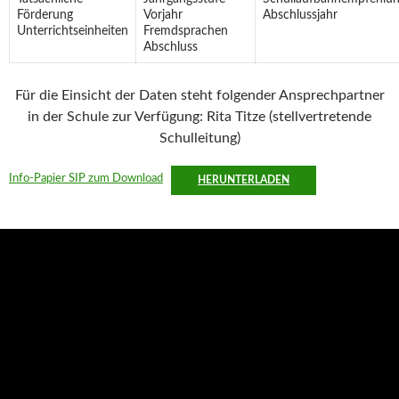
Förderung
Vorjahr
Abschlussjahr
Unterrichtseinheiten
Fremdsprachen
Abschluss
Für die Einsicht der Daten steht folgender Ansprechpartner
in der Schule zur Verfügung: Rita Titze (stellvertretende
Schulleitung)
Info-Papier SIP zum Download
HERUNTERLADEN
Aktuelles
Abschied unserer Viertklässler
18. Juli 2026
Die Abschlussfahrt der Klassen 4b und 4d nach Schwerin