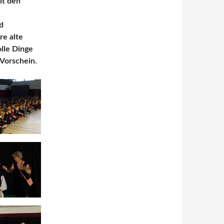
it den
d
e alte
olle Dinge
Vorschein.