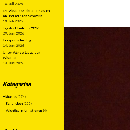
18. Juli 2026
Die Abschlussfahrt der Klassen
4b und 4d nach Schwerin
13. Juli 2026
Tag des Blaulichts 2026
29. Juni 2026
Ein sportlicher Tag
14. Juni 2026
Unser Wandertag zu den
Wisenten
13. Juni 2026
Kategorien
Aktuelles
(274)
Schulleben
(235)
Wichtige Informationen
(4)