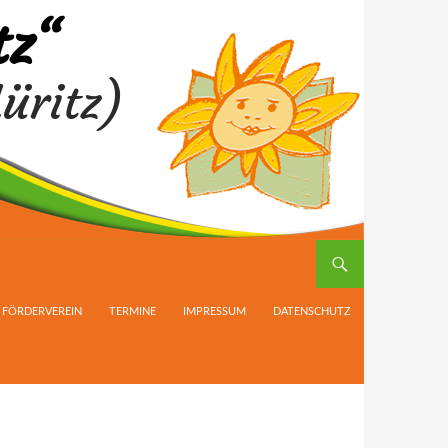
tz“
üritz)
FÖRDERVEREIN
TERMINE
IMPRESSUM
DATENSCHUTZ