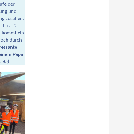
ufe der
lung und
ng zusehen.
ch ca. 2
t, kommt ein
 noch durch
ressante
meinem Papa
l.4a)