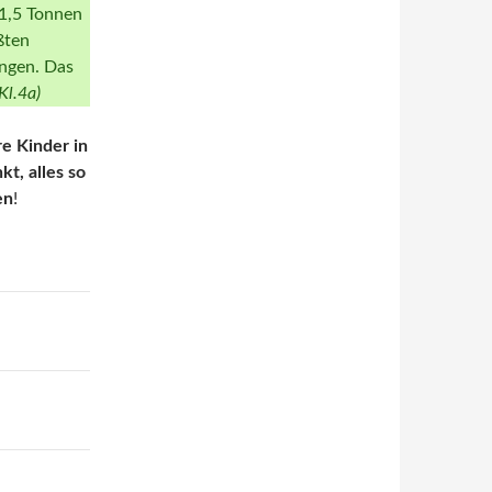
31,5 Tonnen
ßten
ngen. Das
Kl.4a)
e Kinder in
t, alles so
en
!