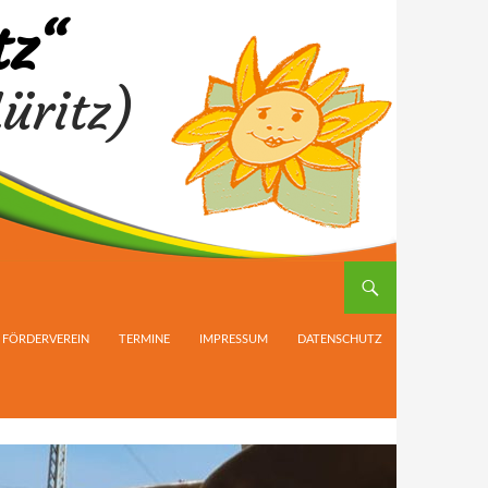
tz“
üritz)
FÖRDERVEREIN
TERMINE
IMPRESSUM
DATENSCHUTZ