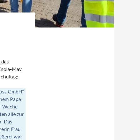
 das
 Enola-May
chultag:
lguss GmbH“
inem Papa
er Wache
en alle zur
n. Das
erin Frau
eßerei war