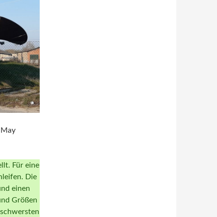
a-May
t. Für eine
leifen. Die
und einen
 und Größen
e schwersten