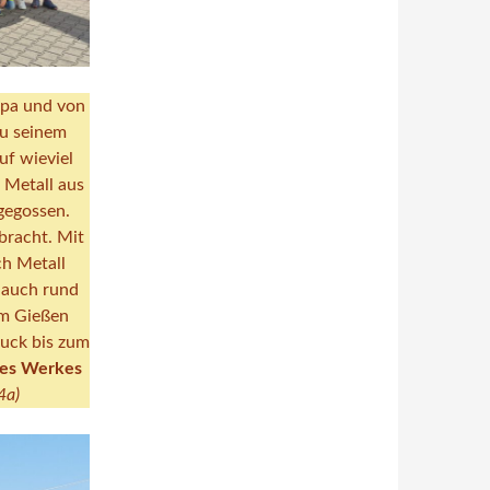
pa und von
zu seinem
uf wieviel
 Metall aus
 gegossen.
bracht. Mit
ch Metall
 auch rund
im Gießen
ruck bis zum
des Werkes
4a)