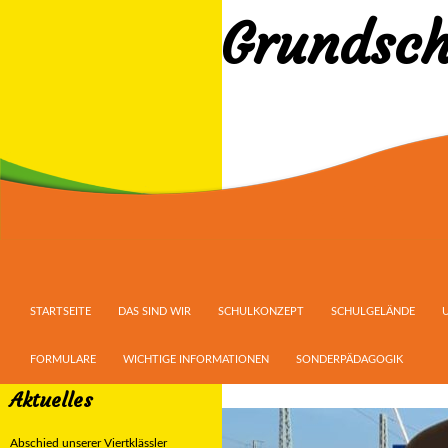
Grundsch
Suchen
ZUM INHALT SPRINGEN
STARTSEITE
DAS SIND WIR
SCHULKONZEPT
SCHULGELÄNDE
FORMULARE
WICHTIGE INFORMATIONEN
SONDERPÄDAGOGIK
Aktuelles
Abschied unserer Viertklässler