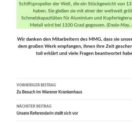
Schiffspropeller der Welt, die ein Stückgewicht von 1
haben. Sie gießen sie mit einer der weltweit grö
Schmelzkapazitäten für Aluminium und Kupferlegieru
Metall wird bei 1100 Grad gegossen.
(Enola-May, 
Wir danken den Mitarbeitern des MMG, dass sie unser
dem großen Werk empfangen, ihnen ihre Zeit geschenk
toll erklärt und viele Fragen beantwortet hab
Beitrags-
VORHERIGER BEITRAG
Navigation
Zu Besuch im Warener Krankenhaus
NÄCHSTER BEITRAG
Unsere Referendarin stellt sich vor