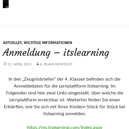
1
1
1
1
D
a
b
c
d
F
F
F
F
F
K
r
r
r
r
0
a
a
a
a
F
u
u
u
u
r
D
K
K
F
a
AKTUELLES
,
WICHTIGE INFORMATIONEN
o
e
o
i
u
Anmeldung – itslearning
n
h
p
e
K
a
n
e
d
ö
u
s
l
l
h
12. APRIL 2021
A. BLANCKENFELDT
e
c
k
e
l
r
h
e
r
e
In den „Zeugnisbriefen“ der 4. Klassen befinden sich die
e
&
r
r
F
Anmeldedaten für die Lernplattform itslearning. Im
p
r
Folgenden sind hier zwei Links eingestellt, über welche die
e
a
Lernplattform erreichbar ist. Weiterhin finden Sie einen
r
u
Erklärfilm, wie Sie sich mit Ihren Kindern Stück für Stück bei
-
S
R
c
itslearning anmelden.
o
h
l
m
https://mv.itslearning.com/Index.aspx
l
i