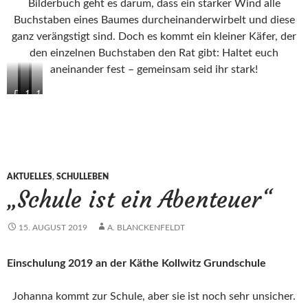
Bilderbuch geht es darum, dass ein starker Wind alle
Buchstaben eines Baumes durcheinanderwirbelt und diese
ganz verängstigt sind. Doch es kommt ein kleiner Käfer, der
den einzelnen Buchstaben den Rat gibt: Haltet euch
aneinander fest – gemeinsam seid ihr stark!
D
1
1
1
F
a
b
c
K
F
F
F
O
r
r
r
F
a
a
a
r
u
u
u
a
M
B
H
AKTUELLES
,
SCHULLEBEN
u
ü
a
ö
„Schule ist ein Abenteuer“
H
l
u
f
e
l
m
e
c
e
r
r
15. AUGUST 2019
A. BLANCKENFELDT
k
r
u
e
c
Einschulung 2019 an der Käthe Kollwitz Grundschule
r
k
e
r
Johanna kommt zur Schule, aber sie ist noch sehr unsicher.