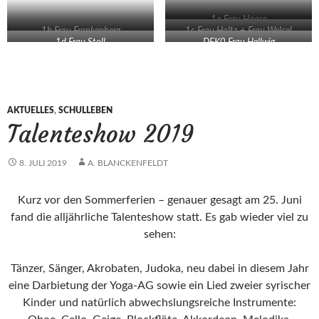
1a Frau Haase
1b Frau Frankenberg
1c Frau Holtz + Frau Welcel
1d Frau Stoll
DFK0 Frau Hellwig
AKTUELLES
,
SCHULLEBEN
Talenteshow 2019
8. JULI 2019
A. BLANCKENFELDT
Kurz vor den Sommerferien – genauer gesagt am 25. Juni
fand die alljährliche Talenteshow statt. Es gab wieder viel zu
sehen:
Tänzer, Sänger, Akrobaten, Judoka, neu dabei in diesem Jahr
eine Darbietung der Yoga-AG sowie ein Lied zweier syrischer
Kinder und natürlich abwechslungsreiche Instrumente: