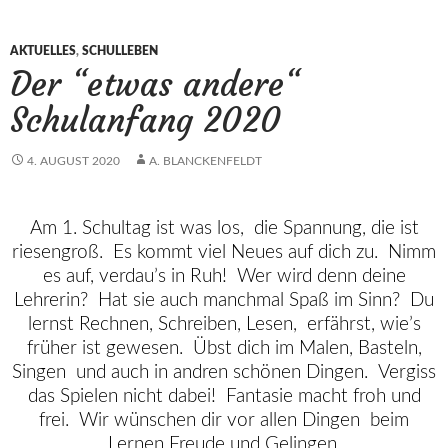
AKTUELLES
,
SCHULLEBEN
Der “etwas andere“
Schulanfang 2020
4. AUGUST 2020
A. BLANCKENFELDT
Am 1. Schultag ist was los,
die Spannung, die ist
riesengroß.
Es kommt viel Neues auf dich zu.
Nimm
es auf, verdau’s in Ruh!
Wer wird denn deine
Lehrerin?
Hat sie auch manchmal Spaß im Sinn?
Du
lernst Rechnen, Schreiben, Lesen,
erfährst, wie’s
früher ist gewesen.
Übst dich im Malen, Basteln,
Singen
und auch in andren schönen Dingen.
Vergiss
das Spielen nicht dabei!
Fantasie macht froh und
frei.
Wir wünschen dir vor allen Dingen
beim
Lernen Freude und Gelingen.