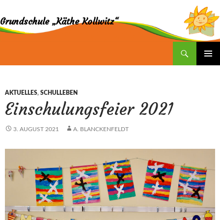
Grundschule „Käthe Kollwitz“
Suchen
ZUM
INHALT
SPRINGEN
AKTUELLES
,
SCHULLEBEN
Einschulungsfeier 2021
3. AUGUST 2021
A. BLANCKENFELDT