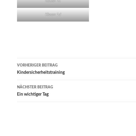
Klasse 1c
Klasse 1d
Beitrags-
VORHERIGER BEITRAG
Navigation
Kindersicherheitstraining
NÄCHSTER BEITRAG
Ein wichtiger Tag