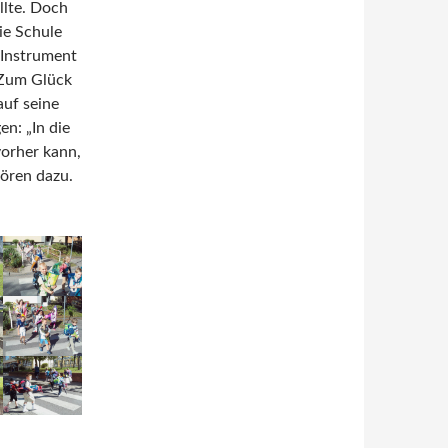
llte. Doch
ie Schule
 Instrument
 Zum Glück
uf seine
n: „In die
orher kann,
hören dazu.