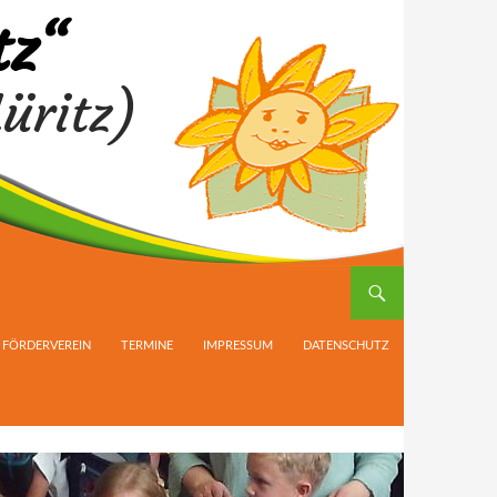
tz“
üritz)
FÖRDERVEREIN
TERMINE
IMPRESSUM
DATENSCHUTZ