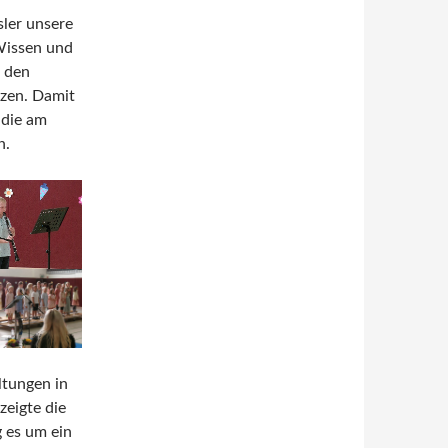
ler unsere
Wissen und
n den
tzen. Damit
 die am
n.
ltungen in
zeigte die
 es um ein