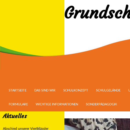
Grundsch
Suchen
ZUM INHALT SPRINGEN
STARTSEITE
DAS SIND WIR
SCHULKONZEPT
SCHULGELÄNDE
FORMULARE
WICHTIGE INFORMATIONEN
SONDERPÄDAGOGIK
Aktuelles
Abschied unserer Viertklässler