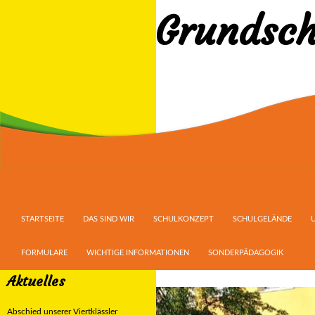
Grundsch
Suchen
ZUM INHALT SPRINGEN
STARTSEITE
DAS SIND WIR
SCHULKONZEPT
SCHULGELÄNDE
FORMULARE
WICHTIGE INFORMATIONEN
SONDERPÄDAGOGIK
Aktuelles
Abschied unserer Viertklässler