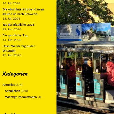
18. Juli 2026
Die Abschlussfahrt der Klassen
4b und 4d nach Schwerin
13. Juli 2026
Tag des Blaulichts 2026
29. Juni 2026
Ein sportlicher Tag
14. Juni 2026
Unser Wandertag zu den
Wisenten
13. Juni 2026
Kategorien
Aktuelles
(274)
Schulleben
(235)
Wichtige Informationen
(4)