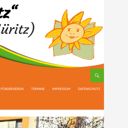
tz“
üritz)
FÖRDERVEREIN
TERMINE
IMPRESSUM
DATENSCHUTZ