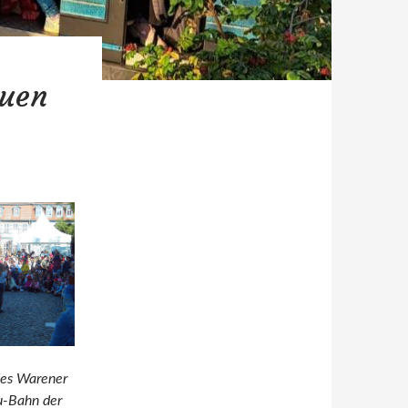
euen
des Warener
hu-Bahn der