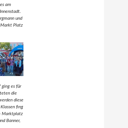
 es am
Innenstadt.
Bergmann und
 Markt Platz
 ging es für
teten die
werden diese
 Klassen fing
m Marktplatz
und Banner,