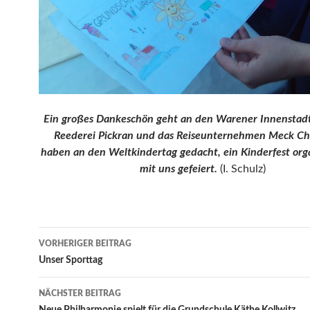
Ein großes Dankeschön geht an den Warener Innenstadt
Reederei Pickran und das Reiseunternehmen Meck Cha
haben an den Weltkindertag gedacht, ein Kinderfest org
mit uns gefeiert.
(I. Schulz)
Beitrags-
VORHERIGER BEITRAG
Navigation
Unser Sporttag
NÄCHSTER BEITRAG
Neue Philharmonie spielt für die Grundschule Käthe Kollwitz