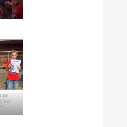
. 2d)
(LRS 2)
 2b)