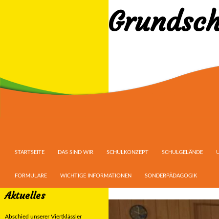
Grundsch
Suchen
ZUM INHALT SPRINGEN
STARTSEITE
DAS SIND WIR
SCHULKONZEPT
SCHULGELÄNDE
FORMULARE
WICHTIGE INFORMATIONEN
SONDERPÄDAGOGIK
Aktuelles
Abschied unserer Viertklässler