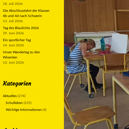
18. Juli 2026
Die Abschlussfahrt der Klassen
4b und 4d nach Schwerin
13. Juli 2026
Tag des Blaulichts 2026
29. Juni 2026
Ein sportlicher Tag
14. Juni 2026
Unser Wandertag zu den
Wisenten
13. Juni 2026
Kategorien
Aktuelles
(274)
Schulleben
(235)
Wichtige Informationen
(4)