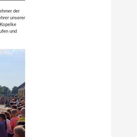
nehmer der
ehrer unserer
 Kopelke
ufen und