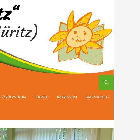
tz“
üritz)
FÖRDERVEREIN
TERMINE
IMPRESSUM
DATENSCHUTZ