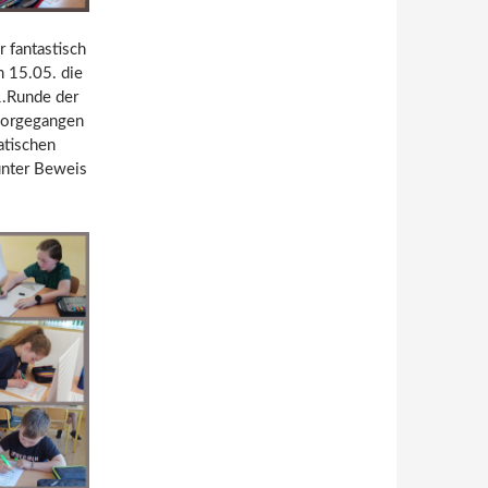
r fantastisch
m 15.05. die
1.Runde der
vorgegangen
atischen
unter Beweis