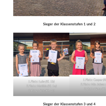
Sieger der Klassenstufen 1 und 2
1.Platz: Caspar (Kl
1.Platz: Luke (Kl. 1b)
2.Platz: Mia Joleen 
2.Platz: Matilda (Kl. 1a)
3.Platz: Nora (Kl.
3.Platz: Nele (Kl. 1c)
Sieger der Klassenstufen 3 und 4