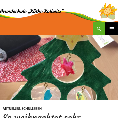
Grundschule „Käthe Kollwitz“
Suchen
ZUM
INHALT
SPRINGEN
AKTUELLES
,
SCHULLEBEN
Es weihnachtet sehr