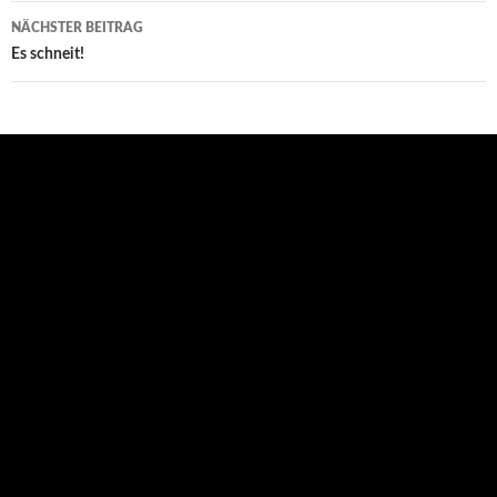
NÄCHSTER BEITRAG
Es schneit!
Aktuelles
Abschied unserer Viertklässler
18. Juli 2026
Die Abschlussfahrt der Klassen 4b und 4d nach Schwerin
13. Juli 2026
Tag des Blaulichts 2026
29. Juni 2026
Ein sportlicher Tag
14. Juni 2026