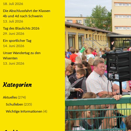
18. Juli 2026
Die Abschlussfahrt der Klassen
4b und 4d nach Schwerin
13. Juli 2026
Tag des Blaulichts 2026
29. Juni 2026
Ein sportlicher Tag
14. Juni 2026
Unser Wandertag zu den
Wisenten
13. Juni 2026
Kategorien
Aktuelles
(274)
Schulleben
(235)
Wichtige Informationen
(4)