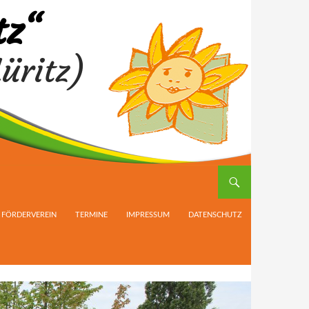
tz“
üritz)
FÖRDERVEREIN
TERMINE
IMPRESSUM
DATENSCHUTZ