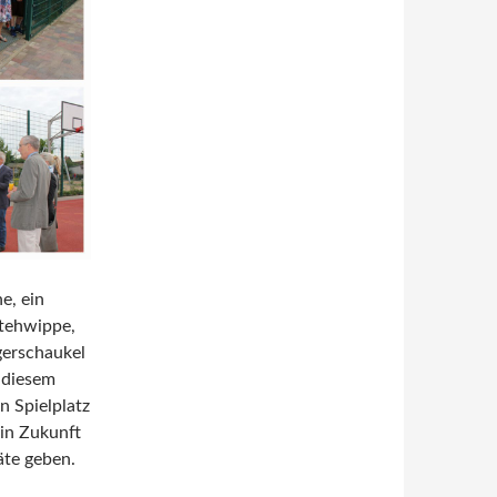
e, ein
 Stehwippe,
gerschaukel
 diesem
n Spielplatz
in Zukunft
äte geben.