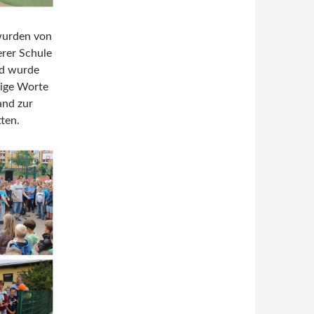
wurden von
erer Schule
ed wurde
nige Worte
and zur
ten.