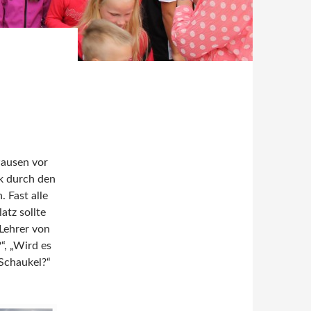
Pausen vor
ck durch den
 Fast alle
atz sollte
Lehrer von
, „Wird es
Schaukel?“